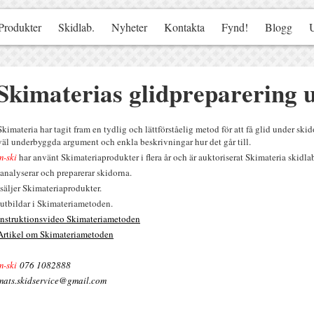
Produkter
Skidlab.
Nyheter
Kontakta
Fynd!
Blogg
Skimaterias glidpreparering
Skimateria har tagit fram en tydlig och lättförståelig metod för att få glid under sk
väl underbyggda argument och enkla beskrivningar hur det går till.
m-ski
har använt Skimateriaprodukter i flera år och är auktoriserat Skimateria skidla
-analyserar och preparerar skidorna.
-säljer Skimateriaprodukter.
-utbildar i Skimateriametoden.
Instruktionsvideo Skimateriametoden
Artikel om Skimateriametoden
m-ski
076 1082888
mats.skidservice@gmail.com