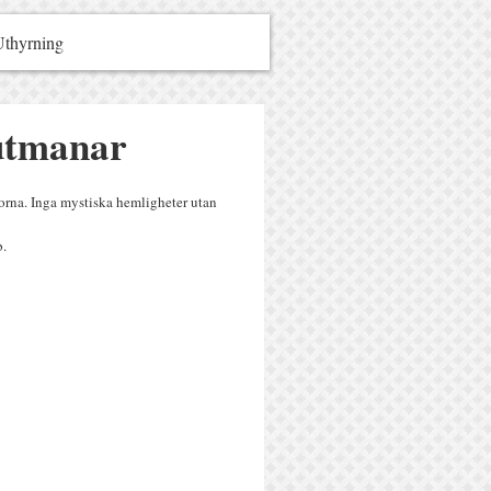
Uthyrning
 utmanar
idorna. Inga mystiska hemligheter utan
b.