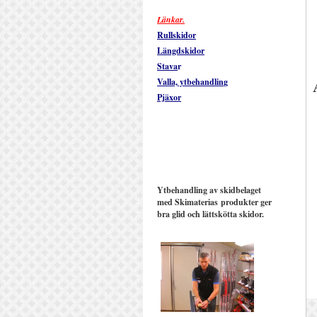
Länkar.
Rullskidor
Längdskidor
Stava
r
Valla, ytbehandlin
g
Pjäxor
Ytbehandling av skidbelaget
med Skimaterias produkter ger
bra glid och lättskötta skidor.