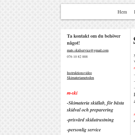
Hem
Ta kontakt om du behöver
något!
mats.skidservice@gmail.com
076 10 82 888
Instruktionsvideo
Skimateriametoden
m-ski
-Skimateria skidlab, för bästa
skidval och preparering
-prisvärd ski
dutrustning
-personlig service