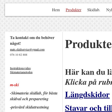
Hem
Produkter
Skidlab.
Nyh
Ta kontakt om du behöver
Produkte
något!
mats.skidservice@gmail.com
076 10 82 888
Här kan du l
Instruktionsvideo
Skimateriametoden
Klicka på rubr
m-ski
Längdskidor
-Skimateria skidlab, för bästa
skidval och preparering
Stavar och ti
-prisvärd ski
dutrustning