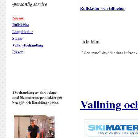
-personlig service
Rullskidor
o
ch
tillbehör
Länkar.
Rullskidor
Längdskidor
Stava
r
Air trim
Valla, ytbehandlin
g
Pjäxor
" Gristryne" skyddar dina luftrör 
Ytbehandling av skidbelaget
med Skimaterias produkter ger
Vallning o
bra glid och lättskötta skidor.