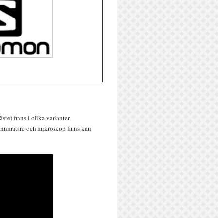
ste) finns i olika varianter.
spannmätare och mikroskop finns kan