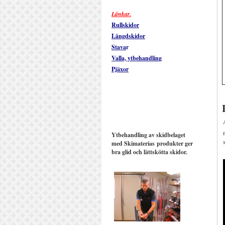
Länkar.
Rullskidor
Längdskidor
Stava
r
Valla, ytbehandlin
g
Pjäxor
Ytbehandling av skidbelaget
med Skimaterias produkter ger
bra glid och lättskötta skidor.