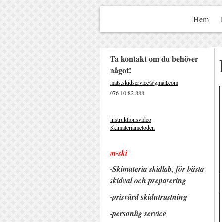
Hem
Ta kontakt om du behöver
något!
mats.skidservice@gmail.com
076 10 82 888
Instruktionsvideo
Skimateriametoden
m-ski
-Skimateria skidlab, för bästa
skidval och preparering
-prisvärd ski
dutrustning
-personlig service