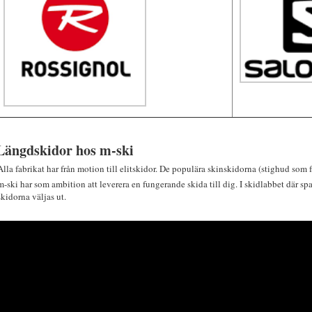
Längdskidor hos m-ski
Alla fabrikat har från motion till elitskidor. De populära skinskidorna (stighud som fä
m-ski har som ambition att leverera en fungerande skida till dig. I skidlabbet där 
skidorna väljas ut.