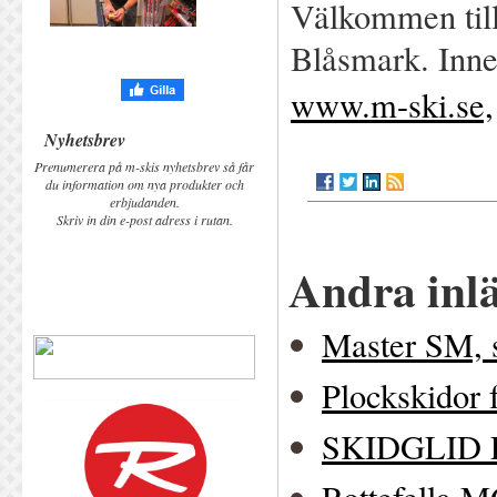
Välkommen till
Blåsmark. Inne
www.m-ski.se,
Nyhetsbrev
Prenumerera på m-skis nyhetsbrev så får
du information om nya produkter och
erbjudanden.
Skriv in din e-post adress i rutan.
Andra inl
Master SM, s
Plockskidor 
SKIDGLID 