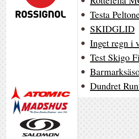
Rottefella M
Testa Pelton
SKIDGLID
Inget regn i v
Test Skigo F
Barmarksäs
Dundret Run