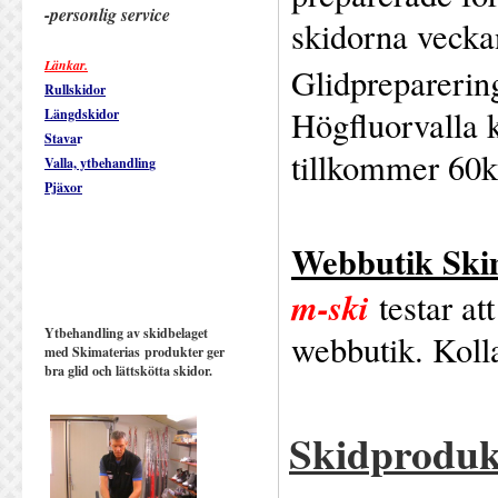
-personlig service
skidorna vecka
Länkar.
Glidprepareri
Rullskidor
Högfluorvalla k
Längdskidor
Stava
r
tillkommer 60k
Valla, ytbehandlin
g
Pjäxor
Webbutik Ski
m-ski
testar at
Ytbehandling av skidbelaget
webbutik. Koll
med Skimaterias produkter ger
bra glid och lättskötta skidor.
Skidprodukt