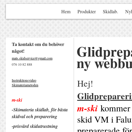
Hem
Produkter
Skidlab.
Nyh
Ta kontakt om du behöver
Glidprep
något!
ny webbu
mats.skidservice@gmail.com
076 10 82 888
Hej!
Instruktionsvideo
Skimateriametoden
Glidpreparer
m-ski
m-ski
kommer a
-Skimateria skidlab, för bästa
skidval och preparering
skid VM i Falu
-prisvärd ski
dutrustning
preparerade fö