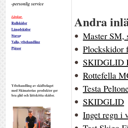
-personlig service
Andra inl
Länkar.
Rullskidor
Längdskidor
Master SM, s
Stava
r
Valla, ytbehandlin
g
Plockskidor 
Pjäxor
SKIDGLID 
Rottefella M
Testa Pelton
Ytbehandling av skidbelaget
med Skimaterias produkter ger
bra glid och lättskötta skidor.
SKIDGLID
Inget regn i v
Test Skigo F