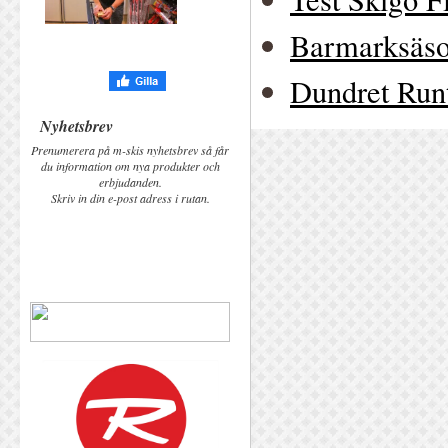
Barmarksäs
Dundret Run
Nyhetsbrev
Prenumerera på m-skis nyhetsbrev så får
du information om nya produkter och
erbjudanden.
Skriv in din e-post adress i rutan.