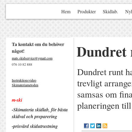
Hem
Produkter
Skidlab.
Nyh
Ta kontakt om du behöver
Dundret 
något!
mats.skidservice@gmail.com
076 10 82 888
Dundret runt ha
trevligt arrang
Instruktionsvideo
Skimateriametoden
samsas om fina 
m-ski
planeringen till
-Skimateria skidlab, för bästa
skidval och preparering
-prisvärd ski
dutrustning